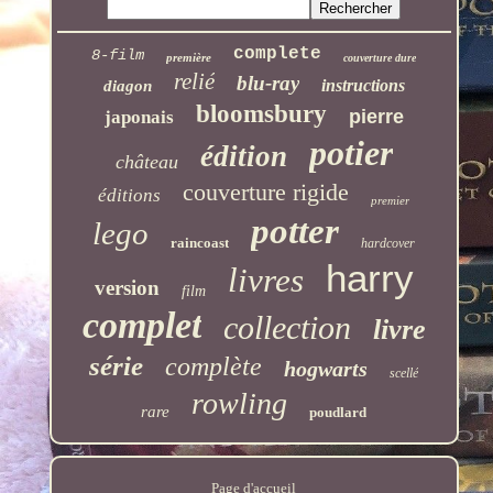
complete
8-film
première
couverture dure
relié
blu-ray
instructions
diagon
bloomsbury
pierre
japonais
potier
édition
château
couverture rigide
éditions
premier
potter
lego
raincoast
hardcover
harry
livres
version
film
complet
collection
livre
série
complète
hogwarts
scellé
rowling
rare
poudlard
Page d'accueil