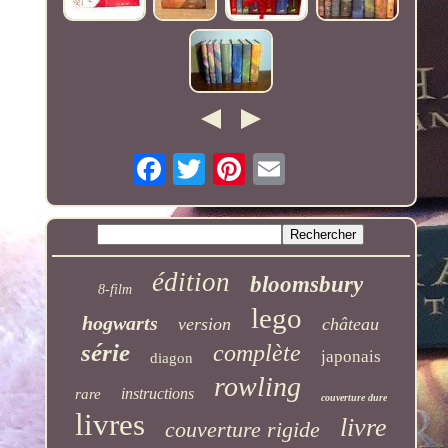
édition
bloomsbury
8-film
lego
hogwarts
version
château
série
complète
japonais
diagon
rowling
instructions
rare
couverture dure
livres
livre
couverture rigide