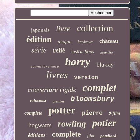
collection
livre
japonais
édition
château
diagon
hardcover
série
relié
instructions
première
harry
blu-ray
couverture dure
livres
version
complet
couverture rigide
bloomsbury
raincoast
premier
potter
pierre
complete
8-film
potier
rowling
hogwarts
complète
éditions
film
poudlard