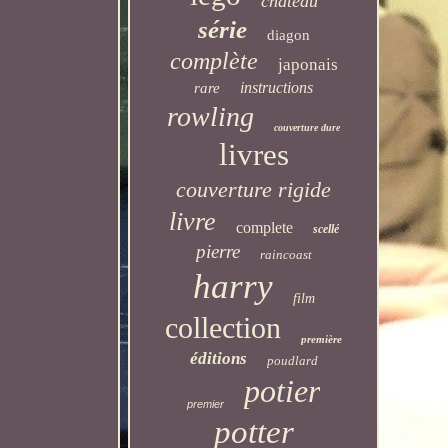
château
série
diagon
complète
japonais
instructions
rare
rowling
couverture dure
livres
couverture rigide
livre
complete
scellé
pierre
raincoast
harry
film
collection
première
éditions
poudlard
potier
premier
potter