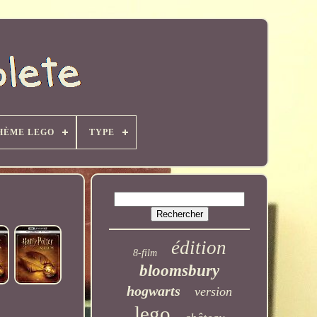
HÈME LEGO
TYPE
édition
8-film
bloomsbury
hogwarts
version
lego