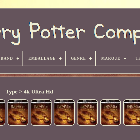
BRAND
EMBALLAGE
GENRE
MARQUE
T
Type > 4k Ultra Hd