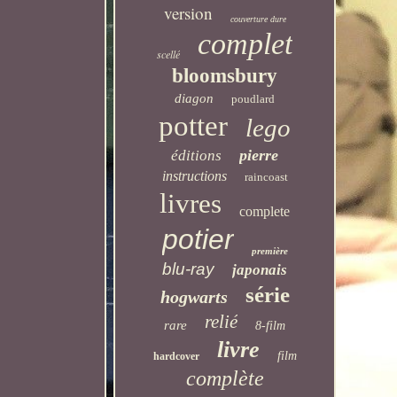
version
couverture dure
complet
scellé
bloomsbury
diagon
poudlard
potter
lego
pierre
éditions
instructions
raincoast
livres
complete
potier
première
blu-ray
japonais
série
hogwarts
relié
rare
8-film
livre
film
hardcover
complète