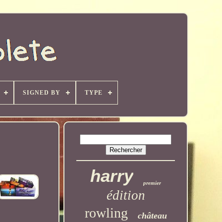
SIGNED BY
TYPE
harry
premier
édition
rowling
château