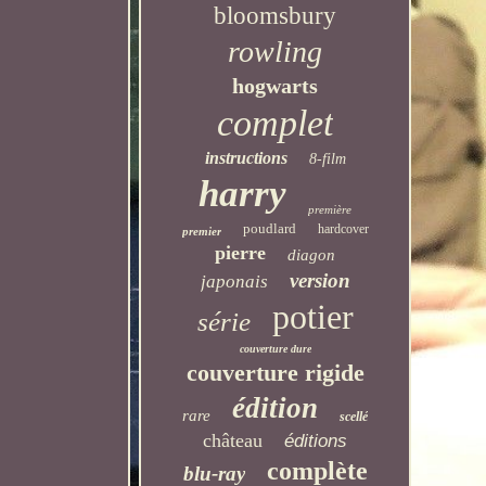
bloomsbury
rowling
hogwarts
complet
instructions
8-film
harry
première
poudlard
hardcover
premier
pierre
diagon
version
japonais
potier
série
couverture dure
couverture rigide
édition
rare
scellé
château
éditions
complète
blu-ray