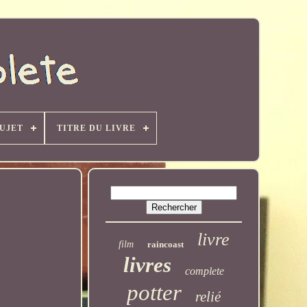
UJET
TITRE DU LIVRE
livre
film
raincoast
livres
complete
potter
relié