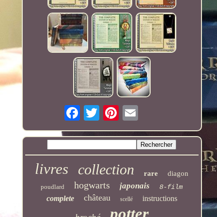
livres
collection
rare
diagon
hogwarts
japonais
poudlard
8-film
château
complete
instructions
scellé
potter