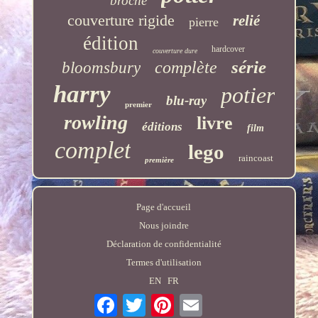
broché
couverture rigide
relié
pierre
édition
hardcover
couverture dure
série
complète
bloomsbury
harry
potier
blu-ray
premier
rowling
livre
éditions
film
complet
lego
raincoast
première
Page d'accueil
Nous joindre
Déclaration de confidentialité
Termes d'utilisation
EN
FR