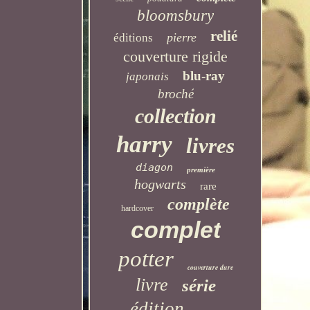
bloomsbury
relié
pierre
éditions
couverture rigide
blu-ray
japonais
broché
collection
harry
livres
diagon
première
hogwarts
rare
complète
hardcover
complet
potter
couverture dure
livre
série
édition