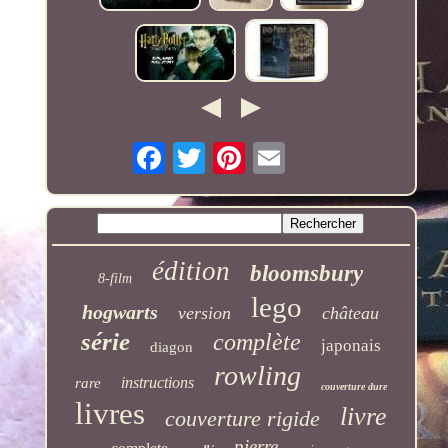
édition
bloomsbury
8-film
lego
hogwarts
version
château
série
complète
japonais
diagon
rowling
instructions
rare
couverture dure
livres
livre
couverture rigide
pierre