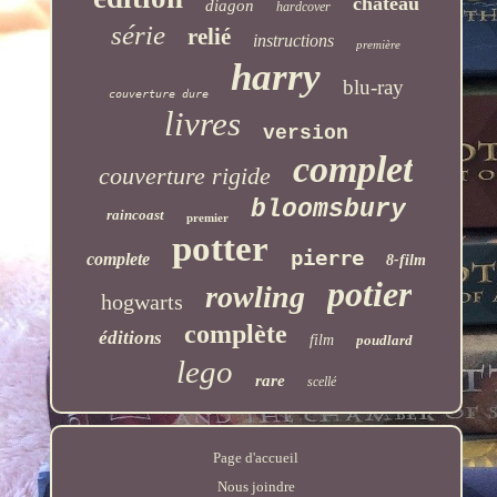
château
diagon
hardcover
série
relié
instructions
première
harry
blu-ray
couverture dure
livres
version
complet
couverture rigide
bloomsbury
raincoast
premier
potter
pierre
complete
8-film
potier
rowling
hogwarts
complète
éditions
film
poudlard
lego
rare
scellé
Page d'accueil
Nous joindre