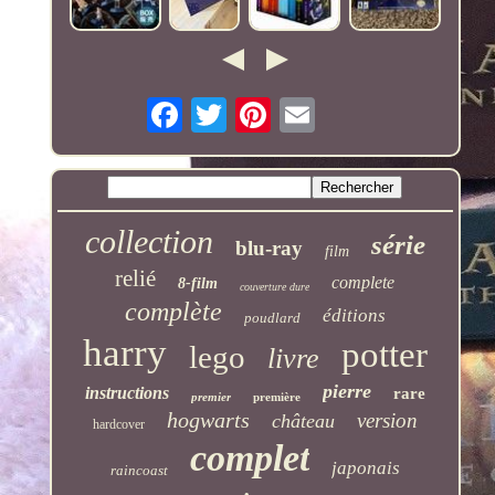
collection
série
blu-ray
film
relié
complete
8-film
couverture dure
complète
éditions
poudlard
harry
potter
lego
livre
pierre
instructions
rare
premier
première
hogwarts
version
château
hardcover
complet
japonais
raincoast