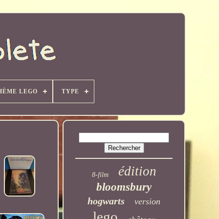
HÈME LEGO
TYPE
édition
8-film
bloomsbury
hogwarts
version
lego