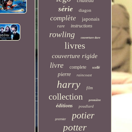
château
série
diagon
complète
japonais
instructions
rare
rowling
couverture dure
livres
couverture rigide
livre
complete
scellé
pierre
raincoast
harry
film
collection
première
éditions
poudlard
potier
premier
potter