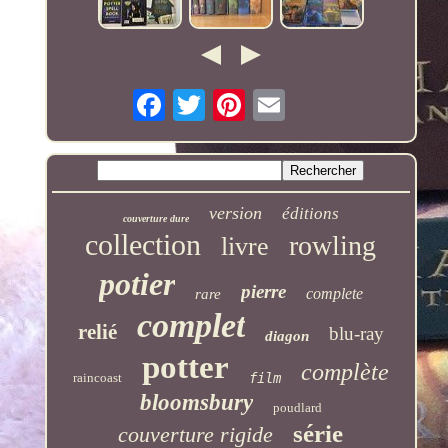
version
éditions
couverture dure
collection
rowling
livre
potier
pierre
complete
rare
complet
relié
blu-ray
diagon
potter
complète
raincoast
film
bloomsbury
poudlard
série
couverture rigide