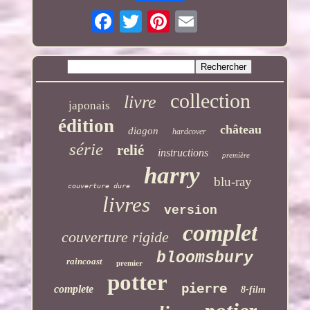
collection
livre
japonais
édition
château
diagon
hardcover
série
relié
instructions
première
harry
blu-ray
couverture dure
livres
version
complet
couverture rigide
bloomsbury
raincoast
premier
potter
pierre
complete
8-film