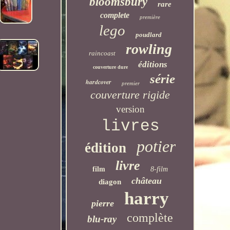
bloomsbury
rare
complete
première
lego
poudlard
rowling
raincoast
éditions
couverture dure
série
hardcover
premier
couverture rigide
version
livres
potier
édition
livre
film
8-film
château
diagon
harry
pierre
complète
blu-ray