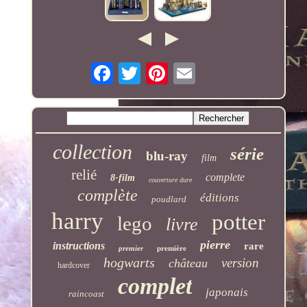
collection
série
blu-ray
film
relié
complete
8-film
couverture dure
complète
éditions
poudlard
harry
potter
lego
livre
pierre
instructions
rare
premier
première
hogwarts
version
château
hardcover
complet
japonais
raincoast