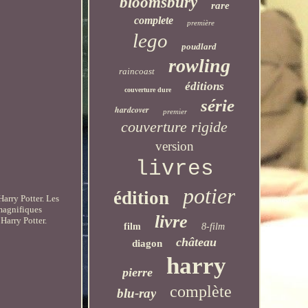
bloomsbury
rare
complete
première
lego
poudlard
rowling
raincoast
éditions
couverture dure
série
hardcover
premier
couverture rigide
version
livres
potier
édition
Harry Potter. Les
 magnifiques
livre
Harry Potter.
film
8-film
château
diagon
harry
pierre
complète
blu-ray