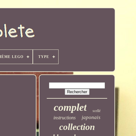
HÈME LEGO
TYPE
complet
scellé
japonais
instructions
collection