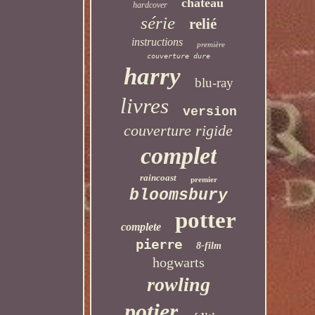
château
hardcover
série
relié
instructions
première
couverture dure
harry
blu-ray
livres
version
couverture rigide
complet
raincoast
premier
bloomsbury
potter
complete
pierre
8-film
hogwarts
rowling
potier