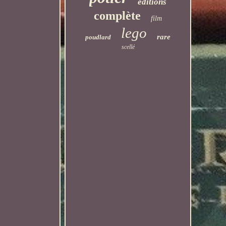
éditions
complète
film
lego
rare
poudlard
scellé