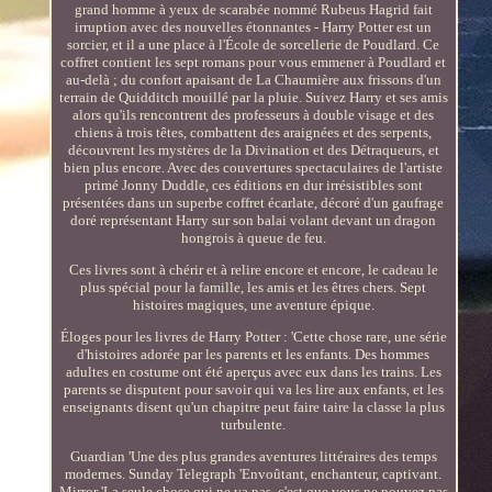
grand homme à yeux de scarabée nommé Rubeus Hagrid fait
irruption avec des nouvelles étonnantes - Harry Potter est un
sorcier, et il a une place à l'École de sorcellerie de Poudlard. Ce
coffret contient les sept romans pour vous emmener à Poudlard et
au-delà ; du confort apaisant de La Chaumière aux frissons d'un
terrain de Quidditch mouillé par la pluie. Suivez Harry et ses amis
alors qu'ils rencontrent des professeurs à double visage et des
chiens à trois têtes, combattent des araignées et des serpents,
découvrent les mystères de la Divination et des Détraqueurs, et
bien plus encore. Avec des couvertures spectaculaires de l'artiste
primé Jonny Duddle, ces éditions en dur irrésistibles sont
présentées dans un superbe coffret écarlate, décoré d'un gaufrage
doré représentant Harry sur son balai volant devant un dragon
hongrois à queue de feu.
Ces livres sont à chérir et à relire encore et encore, le cadeau le
plus spécial pour la famille, les amis et les êtres chers. Sept
histoires magiques, une aventure épique.
Éloges pour les livres de Harry Potter : 'Cette chose rare, une série
d'histoires adorée par les parents et les enfants. Des hommes
adultes en costume ont été aperçus avec eux dans les trains. Les
parents se disputent pour savoir qui va les lire aux enfants, et les
enseignants disent qu'un chapitre peut faire taire la classe la plus
turbulente.
Guardian 'Une des plus grandes aventures littéraires des temps
modernes. Sunday Telegraph 'Envoûtant, enchanteur, captivant.
Mirror 'La seule chose qui ne va pas, c'est que vous ne pouvez pas