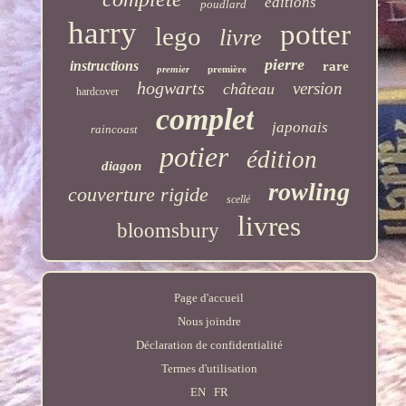
éditions
poudlard
harry
potter
lego
livre
pierre
instructions
rare
premier
première
hogwarts
version
château
hardcover
complet
japonais
raincoast
potier
édition
diagon
rowling
couverture rigide
scellé
livres
bloomsbury
Page d'accueil
Nous joindre
Déclaration de confidentialité
Termes d'utilisation
EN
FR