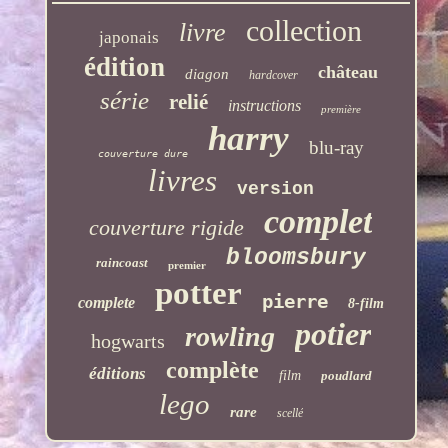
collection
livre
japonais
édition
château
diagon
hardcover
série
relié
instructions
première
harry
blu-ray
couverture dure
livres
version
complet
couverture rigide
bloomsbury
raincoast
premier
potter
pierre
complete
8-film
potier
rowling
hogwarts
complète
éditions
film
poudlard
lego
rare
scellé