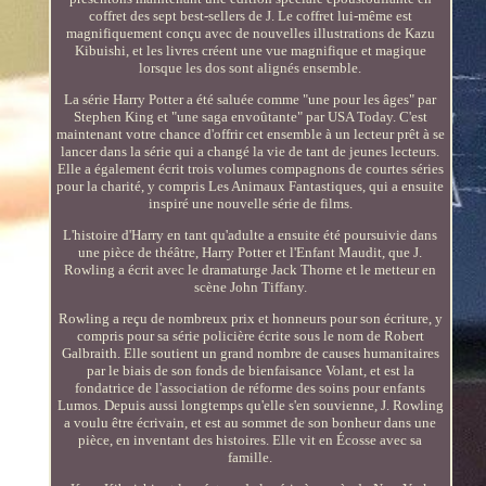
coffret des sept best-sellers de J. Le coffret lui-même est
magnifiquement conçu avec de nouvelles illustrations de Kazu
Kibuishi, et les livres créent une vue magnifique et magique
lorsque les dos sont alignés ensemble.
La série Harry Potter a été saluée comme "une pour les âges" par
Stephen King et "une saga envoûtante" par USA Today. C'est
maintenant votre chance d'offrir cet ensemble à un lecteur prêt à se
lancer dans la série qui a changé la vie de tant de jeunes lecteurs.
Elle a également écrit trois volumes compagnons de courtes séries
pour la charité, y compris Les Animaux Fantastiques, qui a ensuite
inspiré une nouvelle série de films.
L'histoire d'Harry en tant qu'adulte a ensuite été poursuivie dans
une pièce de théâtre, Harry Potter et l'Enfant Maudit, que J.
Rowling a écrit avec le dramaturge Jack Thorne et le metteur en
scène John Tiffany.
Rowling a reçu de nombreux prix et honneurs pour son écriture, y
compris pour sa série policière écrite sous le nom de Robert
Galbraith. Elle soutient un grand nombre de causes humanitaires
par le biais de son fonds de bienfaisance Volant, et est la
fondatrice de l'association de réforme des soins pour enfants
Lumos. Depuis aussi longtemps qu'elle s'en souvienne, J. Rowling
a voulu être écrivain, et est au sommet de son bonheur dans une
pièce, en inventant des histoires. Elle vit en Écosse avec sa
famille.