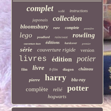
complet
instructions
scellé
collection
japonais
bloomsbury
complete
rare
première
lego
rowling
poudlard
raincoast
éditions
hardcover
premier
couverture dure
série
couverture rigide
version
potier
livres
édition
livre
château
diagon
film
8-film
harry
blu-ray
pierre
potter
complète
relié
hogwarts