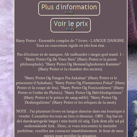
Harry Potter - Ensemble complet de 7 livres - LANGUE DANOISE.
Tous en couverture rigide en très bon état.
Pas d'écriture ni de marques. Alt indbundet i meget god stand. 1 -
"Harry Potter Og De Vises Sten" (Harry Potter et la pierre
philosophale). "Harry Potter Og Hemmelighedernes Kammer"
(Harry Potter et la chambre des secrets).
"Harry Potter Og Fangen Fra Azkaban" (Harry Potter et le
prisonnier d'Azkaban). "Harry Potter Og Flammernes Pokal" (Harry
Potter et la coupe de feu). "Harry Potter Og Fonixordenen" (Harry
Potter et l'ordre du Phénix). "Harry Potter Og Halvblodsprinsen"
(Harry Potter et le prince de sang-mêlé). "Harry Potter Og
Dodsregalierne" (Harry Potter et les reliques de la mort).
NOTE : J'ai plusieurs livres en langue danoise dans ma boutique à
vendre. Consultez-les tous au lien ci-dessous.. OBS : Jeg har en
del dansksprogede bøger i min butik til salg. Tjek dem alle ud på
nedenstående link.. Donc, si vous rencontrez le moindre
problème, veuillez me contacter immédiatement. Je ferai de mon
mieux pour rectifier la situation.