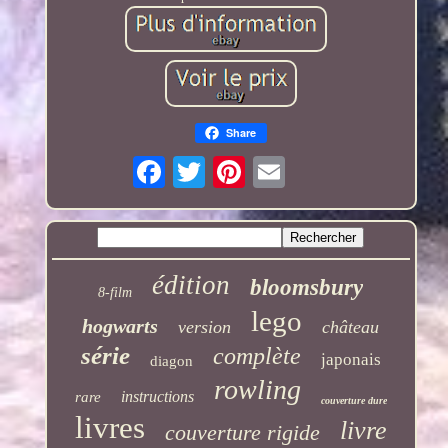
Share
édition
bloomsbury
8-film
lego
hogwarts
version
château
série
complète
japonais
diagon
rowling
instructions
rare
couverture dure
livres
livre
couverture rigide