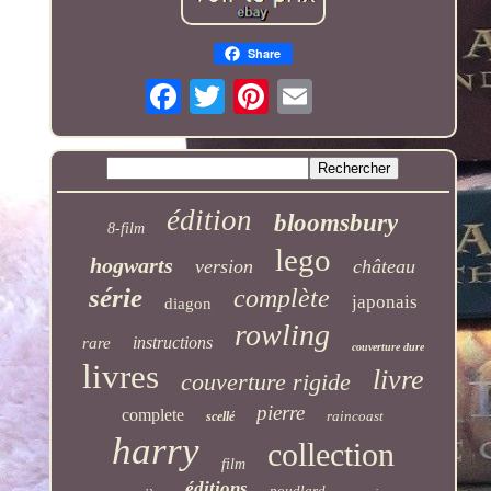
Share
édition
bloomsbury
8-film
lego
hogwarts
version
château
série
complète
japonais
diagon
rowling
instructions
rare
couverture dure
livres
livre
couverture rigide
pierre
complete
raincoast
scellé
harry
collection
film
éditions
poudlard