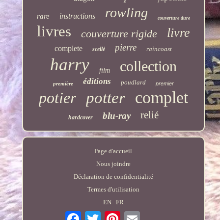
rowling
instructions
rare
couverture dure
livres
livre
couverture rigide
pierre
complete
raincoast
scellé
harry
collection
film
éditions
poudlard
première
premier
complet
potier
potter
relié
blu-ray
hardcover
Page d'accueil
Nous joindre
Déclaration de confidentialité
Termes d'utilisation
EN
FR