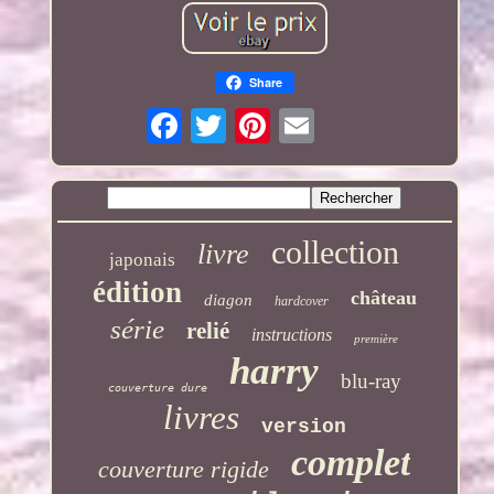
Share
collection
livre
japonais
édition
château
diagon
hardcover
série
relié
instructions
première
harry
blu-ray
couverture dure
livres
version
complet
couverture rigide