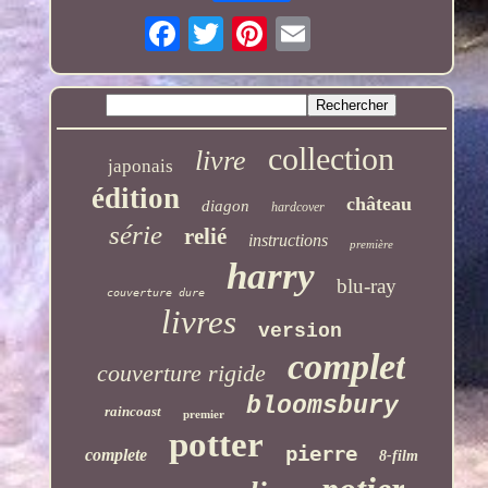
collection
livre
japonais
édition
château
diagon
hardcover
série
relié
instructions
première
harry
blu-ray
couverture dure
livres
version
complet
couverture rigide
bloomsbury
raincoast
premier
potter
pierre
complete
8-film