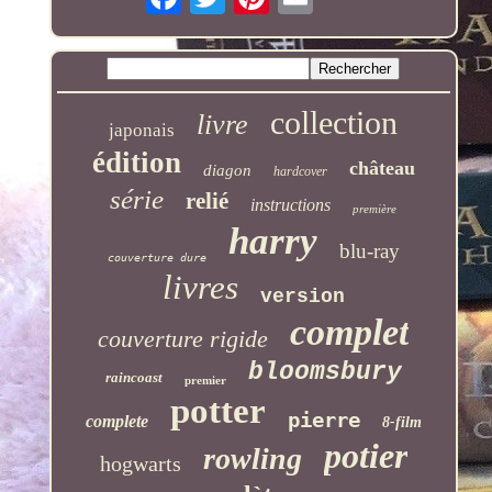
collection
livre
japonais
édition
château
diagon
hardcover
série
relié
instructions
première
harry
blu-ray
couverture dure
livres
version
complet
couverture rigide
bloomsbury
raincoast
premier
potter
pierre
complete
8-film
potier
rowling
hogwarts