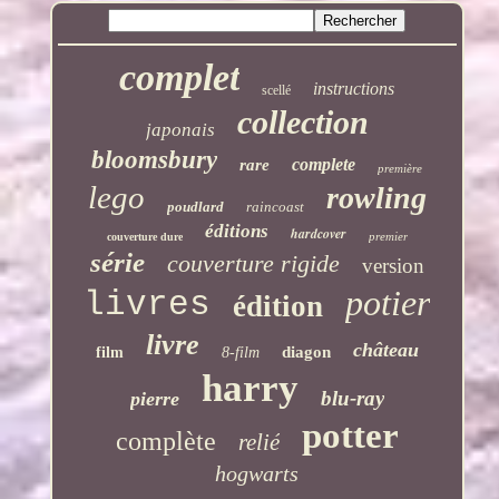
complet
instructions
scellé
collection
japonais
bloomsbury
complete
rare
première
lego
rowling
poudlard
raincoast
éditions
hardcover
premier
couverture dure
série
couverture rigide
version
potier
livres
édition
livre
château
diagon
film
8-film
harry
blu-ray
pierre
potter
complète
relié
hogwarts