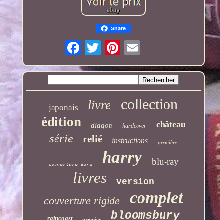
Share
collection
livre
japonais
édition
château
diagon
hardcover
série
relié
instructions
première
harry
blu-ray
couverture dure
livres
version
complet
couverture rigide
bloomsbury
raincoast
premier