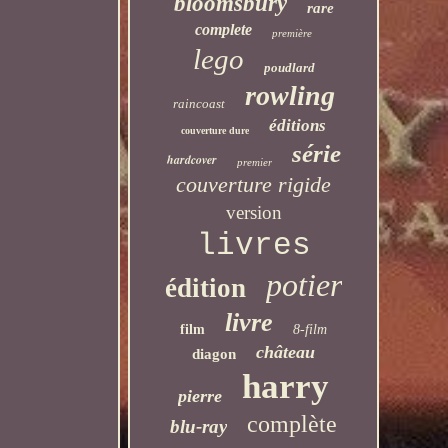
bloomsbury
rare
complete
première
lego
poudlard
rowling
raincoast
éditions
couverture dure
série
hardcover
premier
couverture rigide
version
livres
potier
édition
livre
film
8-film
château
diagon
harry
pierre
complète
blu-ray