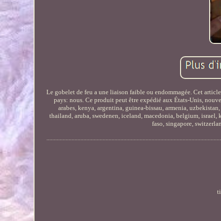
Le gobelet de feu a une liaison faible ou endommagée. Cet article 
pays: nous. Ce produit peut être expédié aux États-Unis, nouve
arabes, kenya, argentina, guinea-bissau, armenia, uzbekistan, 
thailand, aruba, swedenen, iceland, macedonia, belgium, israel, ko
faso, singapore, switzerland
.....................................................................................................................
t