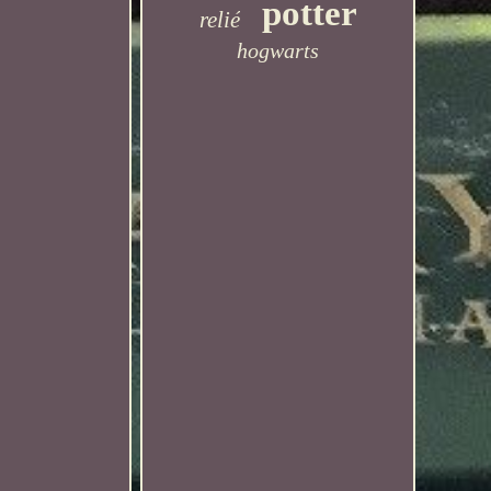
potter
relié
hogwarts