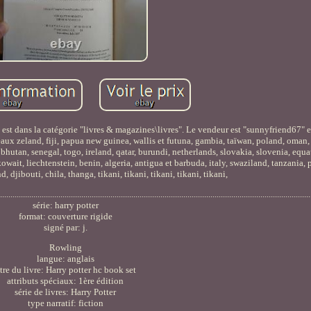
est dans la catégorie "livres & magazines\livres". Le vendeur est "sunnyfriend67" et
aux zeland, fiji, papua new guinea, wallis et futuna, gambia, taïwan, poland, oman,
bhutan, senegal, togo, ireland, qatar, burundi, netherlands, slovakia, slovenia, equa
wait, liechtenstein, benin, algeria, antigua et barbuda, italy, swaziland, tanzania, 
, djibouti, chila, thanga, tikani, tikani, tikani, tikani, tikani,
......................................................................................................................................................
série: harry potter
format: couverture rigide
signé par: j.
Rowling
langue: anglais
itre du livre: Harry potter hc book set
attributs spéciaux: 1ère édition
série de livres: Harry Potter
type narratif: fiction