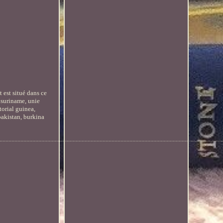
 est situé dans ce
 suriname, unie
torial guinea,
pakistan, burkina
.....................................................................................................................................................