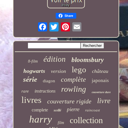
Share
édition
bloomsbury
8-film
lego
hogwarts
version
château
série
complète
japonais
diagon
rowling
instructions
rare
couverture dure
livres
livre
couverture rigide
pierre
complete
raincoast
scellé
harry
collection
film