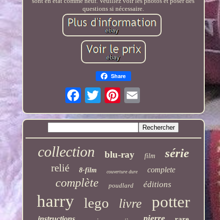
sont en état comme neuf. Veuillez voir les photos et poser des
questions si nécessaire.
Share
collection
série
blu-ray
film
relié
complete
8-film
couverture dure
complète
éditions
poudlard
harry
potter
lego
livre
pierre
instructions
rare