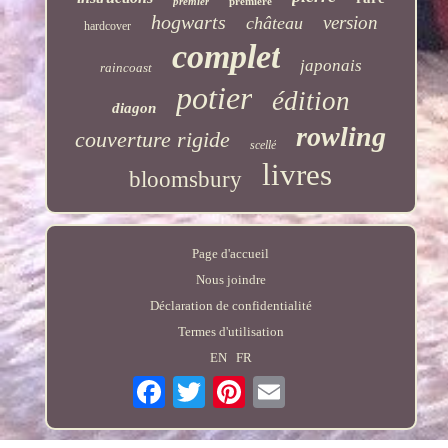
premier
première
hogwarts
version
château
hardcover
complet
japonais
raincoast
potier
édition
diagon
rowling
couverture rigide
scellé
livres
bloomsbury
Page d'accueil
Nous joindre
Déclaration de confidentialité
Termes d'utilisation
EN
FR