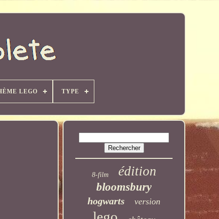
HÈME LEGO
TYPE
édition
8-film
bloomsbury
hogwarts
version
lego