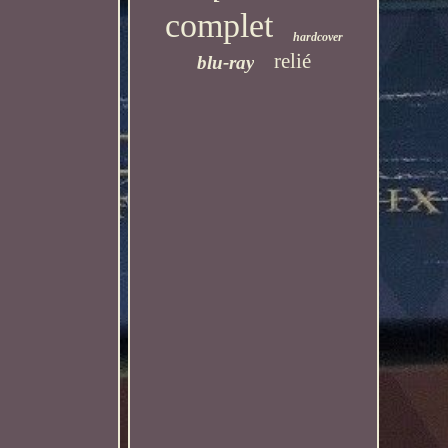
complet
hardcover
relié
blu-ray