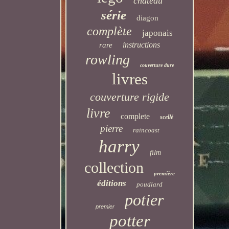
château
série
diagon
complète
japonais
instructions
rare
rowling
couverture dure
livres
couverture rigide
livre
complete
scellé
pierre
raincoast
harry
film
collection
première
éditions
poudlard
potier
premier
potter