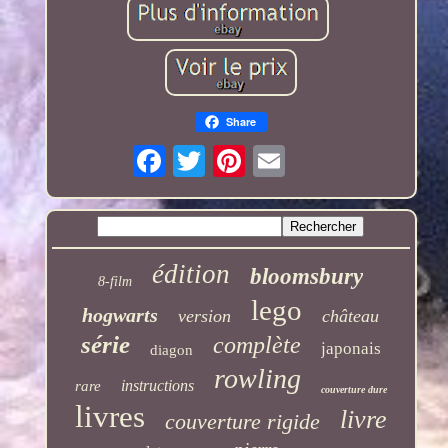
Share
édition
bloomsbury
8-film
lego
hogwarts
version
château
série
complète
japonais
diagon
rowling
instructions
rare
couverture dure
livres
livre
couverture rigide