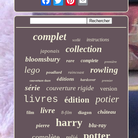
complet
instructions
scellé
collection
japonais
bloomsbury
complete
rare
première
lego
rowling
poudlard
raincoast
éditions
hardcover
premier
couverture dure
série
couverture rigide
version
potier
livres
édition
livre
château
diagon
film
8-film
harry
blu-ray
pierre
potter
complète
relié