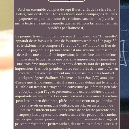
Voici un ensemble complet de sept livres reliés de la série Harry
Potter, tous écrits par J. Tous les livres sont accompagnés de leurs
jaquettes originales et sont des éditions canadiennes (avec le
même texte et la même jaquette que les éditions britanniques mais
publiées par Raincoast).
Le premier livre comporte une erreur d'impression où "1 baguette"
apparaît deux fois sur la liste de fournitures scolaires à la page 53,
et le sixième livre comporte l'erreur de "onze" hiboux au lieu de
"dix" à la page 99. Le premier livre est une sixième impression, le
deuxième une cinquième impression, le troisième une troisième
impression, le quatrième une onzième impression, le cinquième
une troisième impression et les deux derniers sont des premières
impressions. Les trois premiers livres sont livrés dans une boîte, en
excellent état avec seulement une légère usure sur les bords et
quelques légères éraflures. Un livre en bon état (VG) aura plus
d'usure que la moyenne, mais il n'aura aucun défaut qui le rendrait
illisible ou très peu attrayant. La couverture peut être un peu sale
et/ou jaunie par l'âge et présentera une usure modérée ou plus
importante sur les bords. Les coins peuvent être écornés. La reliure
peut être un peu décolorée, pliée, inclinée et/ou un peu tordue. Il
peut y avoir un nom, une dédicace, un prix ou un tampon de
librairie à l'intérieur (aucun des livres de ce lot ne présente ces
marques). Les pages seront serrées, mais elles peuvent être moins
nettes que neuves, peuvent montrer un jaunissement dû à l'âge, et
peuvent présenter de petites taches, des marques et des pliures aux
coins.