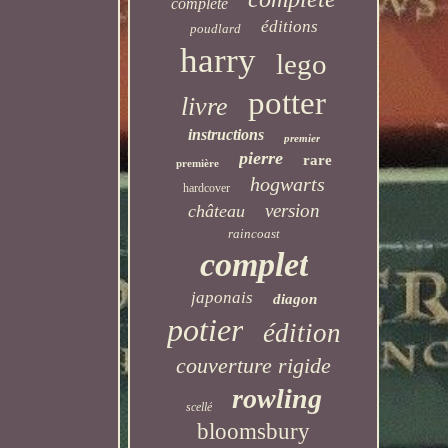
complete
éditions
poudlard
harry
lego
potter
livre
instructions
premier
pierre
rare
première
hogwarts
hardcover
version
château
raincoast
complet
japonais
diagon
potier
édition
couverture rigide
rowling
scellé
bloomsbury