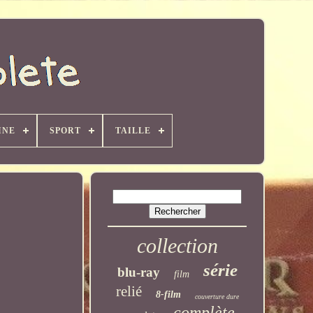
INE
SPORT
TAILLE
collection
série
blu-ray
film
relié
8-film
couverture dure
complète