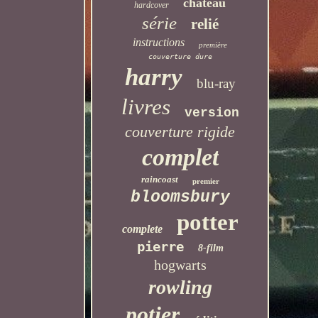
château
hardcover
série
relié
instructions
première
couverture dure
harry
blu-ray
livres
version
couverture rigide
complet
raincoast
premier
bloomsbury
potter
complete
pierre
8-film
hogwarts
rowling
potier