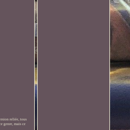
rsion reliée, tous
ce genre, mais ce