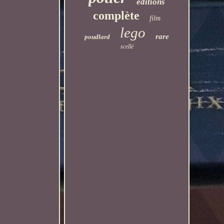
éditions
complète
film
lego
rare
poudlard
scellé