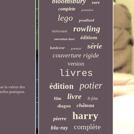
bloomsbury
rare
complete
première
lego
poudlard
rowling
raincoast
éditions
couverture dure
série
hardcover
premier
couverture rigide
version
livres
potier
édition
as la valeur des
elles pratiques.
livre
film
8-film
château
diagon
harry
pierre
complète
blu-ray