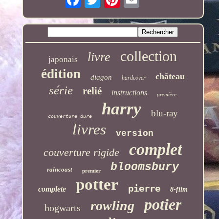
collection
livre
japonais
édition
château
diagon
hardcover
série
relié
instructions
première
harry
blu-ray
couverture dure
livres
version
complet
couverture rigide
bloomsbury
raincoast
premier
potter
pierre
complete
8-film
potier
rowling
hogwarts