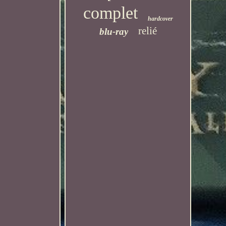
complet
hardcover
relié
blu-ray