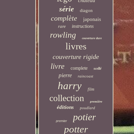
château
série
diagon
complète
japonais
instructions
rare
rowling
couverture dure
livres
couverture rigide
livre
complete
scellé
pierre
raincoast
harry
film
collection
première
éditions
poudlard
potier
premier
potter