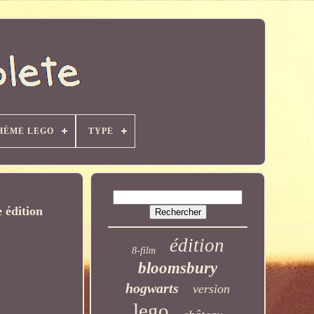
HÈME LEGO
TYPE
 édition
édition
8-film
bloomsbury
hogwarts
version
lego