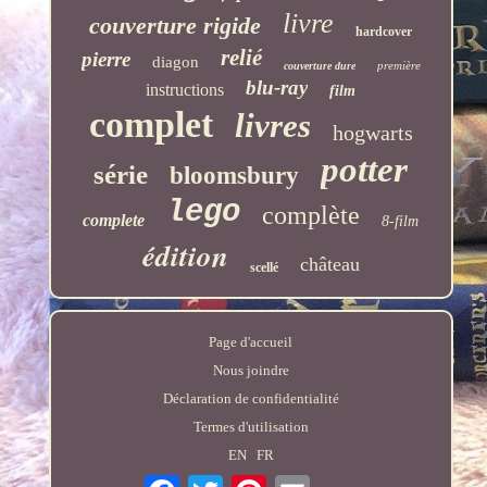
livre
couverture rigide
hardcover
relié
pierre
diagon
première
couverture dure
blu-ray
instructions
film
complet
livres
hogwarts
potter
série
bloomsbury
lego
complète
complete
8-film
édition
château
scellé
Page d'accueil
Nous joindre
Déclaration de confidentialité
Termes d'utilisation
EN
FR