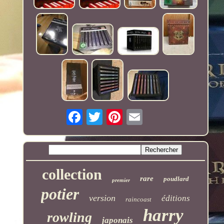
collection
rare
poudlard
premier
potier
version
éditions
raincoast
harry
rowling
japonais