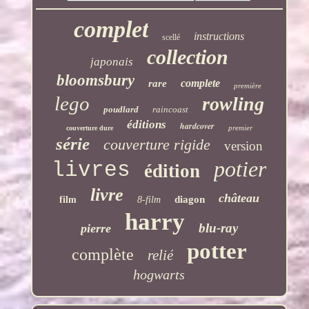
complet
instructions
scellé
collection
japonais
bloomsbury
complete
rare
première
lego
rowling
poudlard
raincoast
éditions
hardcover
premier
couverture dure
série
couverture rigide
version
potier
livres
édition
livre
château
diagon
film
8-film
harry
blu-ray
pierre
potter
complète
relié
hogwarts