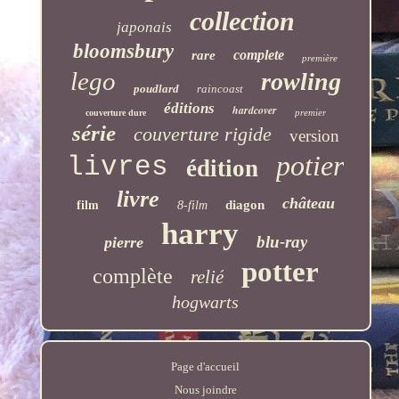
collection
japonais
bloomsbury
complete
rare
première
lego
rowling
poudlard
raincoast
éditions
hardcover
premier
couverture dure
série
couverture rigide
version
potier
livres
édition
livre
château
diagon
film
8-film
harry
blu-ray
pierre
potter
complète
relié
hogwarts
Page d'accueil
Nous joindre