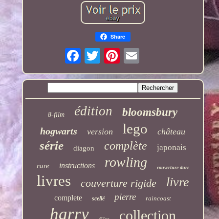
Share
édition
bloomsbury
8-film
lego
hogwarts
version
château
série
complète
japonais
diagon
rowling
instructions
rare
couverture dure
livres
livre
couverture rigide
pierre
complete
raincoast
scellé
harry
collection