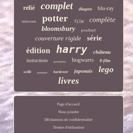
complet
relié
blu-ray
diagon
potter
complète
raincoast
film
bloomsbury
poudlard
série
couverture rigide
harry
édition
château
hogwarts
instructions
8-film
première
lego
japonais
scellé
hardcover
premier
livres
Page d'accueil
Nous joindre
Déclaration de confidentialité
Termes d'utilisation