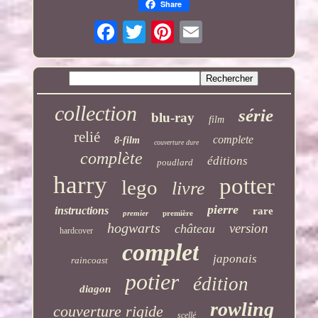
Share
collection
série
blu-ray
film
relié
complete
8-film
couverture dure
complète
éditions
poudlard
harry
potter
lego
livre
pierre
instructions
rare
premier
première
hogwarts
version
château
hardcover
complet
japonais
raincoast
potier
édition
diagon
rowling
couverture rigide
scellé