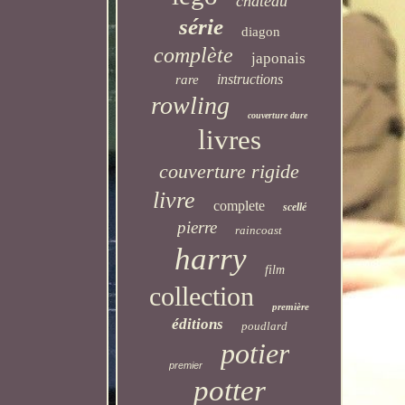
château
série
diagon
complète
japonais
instructions
rare
rowling
couverture dure
livres
couverture rigide
livre
complete
scellé
pierre
raincoast
harry
film
collection
première
éditions
poudlard
potier
premier
potter