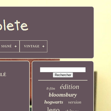
SIGNÉ
VINTAGE
LLÉ
édition
8-film
bloomsbury
hogwarts
version
lego