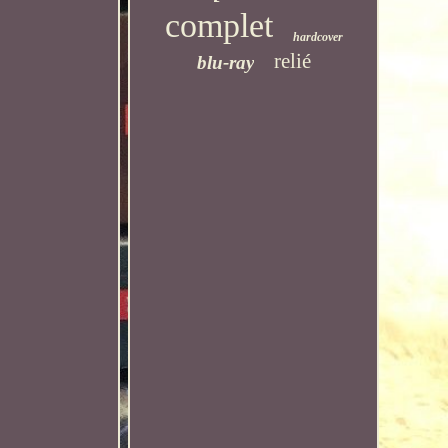
complet
hardcover
relié
blu-ray