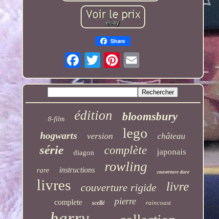
Share
édition
bloomsbury
8-film
lego
hogwarts
version
château
série
complète
japonais
diagon
rowling
instructions
rare
couverture dure
livres
livre
couverture rigide
pierre
complete
raincoast
scellé
harry