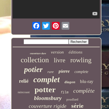
version
éditions
couverture dure
collection
rowling
livre
potier
pierre
complete
rare
complet
relié
blu-ray
diagon
potter
complète
raincoast
film
bloomsbury
poudlard
série
couverture rigide