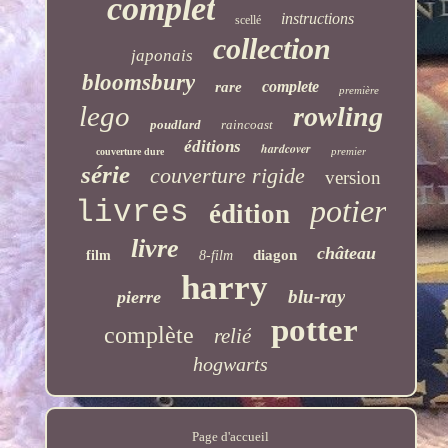
complet
instructions
scellé
collection
japonais
bloomsbury
complete
rare
première
lego
rowling
poudlard
raincoast
éditions
hardcover
premier
couverture dure
série
couverture rigide
version
potier
livres
édition
livre
château
diagon
film
8-film
harry
blu-ray
pierre
potter
complète
relié
hogwarts
Page d'accueil